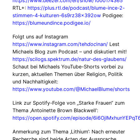
https://www.deezer.com/en/show/1000174365
RTL+:
https://plus.rtl.de/podcast/blume-ince-2-
stimmen-4-kulturen-6s9rz38x392ow
Podigee:
https://blumeundince.podigee.io/
Folgt uns auf Instagram
https://www.instagram.com/teh
doc
inan/
Lest
Michaels Blog zum Podcast – und diskutiert mit!
https://scilogs.spektrum.de/natur-des-glaubens/
Schaut bei Michaels YouTube-Shorts vorbei zu
kurzen, aktuellen Themen über Religion, Politik
und Nachhaltigkeit:
https://www.youtube.com/@MichaelBlume/shorts
Link zur Spotify-Folge von „Starke Frauen“ zum
Thema ‚Antoinette Brown Blackwell‘:
https://open.spotify.com/episode/6i6OjIMxhunYEPq
Anmerkung zum Thema ‚Lithium‘: Nach erneuter
Recherche sind beide Arten der Aussprache