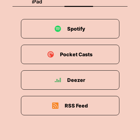
iPad
00:02:02: Ja, hallo und herzlich willkommen zu
unserer seiner weiteren Auswärtsfolge.
00:02:08: Wie versprochen beim letzten Mal
Spotify
besuchen wir hier eine Eigentlich frische neue
Kollegen könnte man fast sagen, jetzt ungefähr
ein Dreivierteljahr.
Pocket Casts
00:02:17: Frau Prof.
00:02:17: Dr.
Deezer
00:02:18: Korabis offiziell bei uns in der
Kindheitspädagogik und in der Lehre aber auch
wie wir schon ein bisschen verraten haben in
RSS Feed
der letzten Folge viel in der Forschung
unterwegs Richtung Friedensforschung-
Kindheitspädagogik.
00:02:30: Sie wird sich selbstverständlich gleich