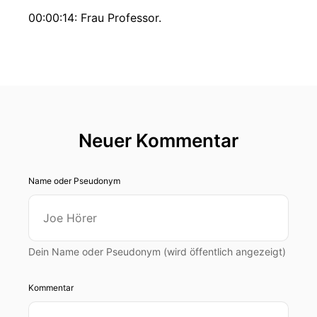
00:00:14: Frau Professor.
00:00:15: Doktor Korbis hat sich damit hat sich
ein Verstanden erklärt, mit uns mal ein bisschen
über Buchstücklich.
00:00:22: Über die Welt und Frieden und
Konflikte und natürlich auch die Konflikte, die
Neuer Kommentar
auf sozialen Medien zum Beispiel passieren Mal
zu sprechen.
Name oder Pseudonym
00:00:29: da würde sie sich natürlich auch ein
bisschen vorstellen.
00:00:31: Wir haben garantiert auch einige
Dein Name oder Pseudonym (wird öffentlich angezeigt)
Fragen aber natürlich auch wieder unseren Senf
mit dazu zu geben Und ich hoffe ihr seid dann
Kommentar
genauso gespannt wie wir.